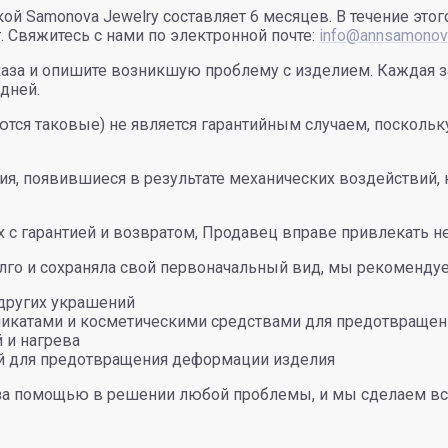
ой Samonova Jewelry составляет 6 месяцев. В течение это
. Свяжитесь с нами по электронной почте:
info@annsamonova
каза и опишите возникшую проблему с изделием. Каждая з
дней.
тся таковые) не является гарантийным случаем, поскольку
я, появившиеся в результате механических воздействий, 
 с гарантией и возвратом, Продавец вправе привлекать н
олго и сохраняла свой первоначальный вид, мы рекоменду
 других украшений
имикатами и косметическими средствами для предотвращен
 и нагрева
ий для предотвращения деформации изделия
 за помощью в решении любой проблемы, и мы сделаем вс