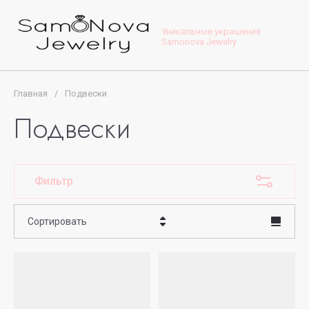
Уникальные украшения
Samonova Jewelry
Главная
/
Подвески
Подвески
Фильтр
Сортировать
Цена - убывание
Цена - возрастание
Название - Я-А