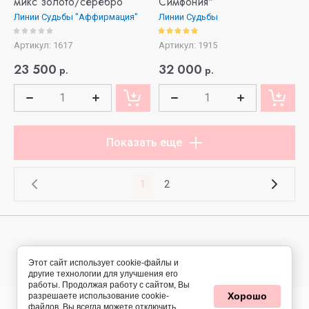
микс золото/серебро
Симфония"
Линии Судьбы "Аффирмация"
Линии Судьбы
Артикул:
1617
Артикул:
1915
23 500
32 000
р.
р.
Показать еще
1
2
© 2024 - 2026 Твой стиль - Твой выбор
Этот сайт использует cookie-файлы и
другие технологии для улучшения его
работы. Продолжая работу с сайтом, Вы
Хорошо
разрешаете использование cookie-
файлов. Вы всегда можете отключить