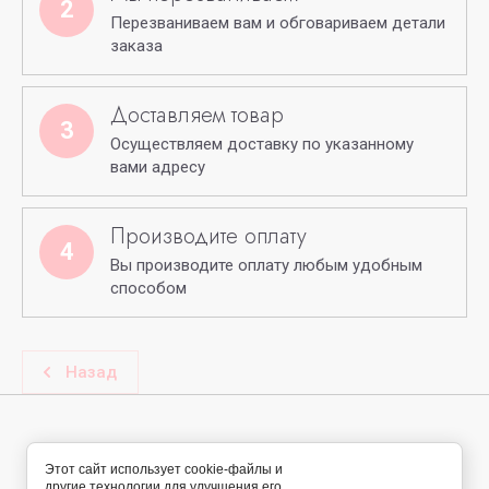
2
Перезваниваем вам и обговариваем детали
заказа
Доставляем товар
3
Осуществляем доставку по указанному
вами адресу
Производите оплату
4
Вы производите оплату любым удобным
способом
Назад
© 2024 - 2026 Твой стиль - Твой выбор
Этот сайт использует cookie-файлы и
другие технологии для улучшения его