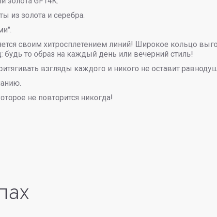
и золота GF14K.
ы из золота и серебра.
ми".
оряется своим хитросплетением линий! Широкое кольцо вы
: будь то образ на каждый день или вечерний стиль!
итягивать взгляды каждого и никого не оставит равноду
анию.
оторое не повторится никогда!
лах