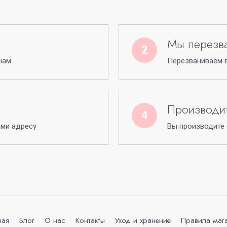
Мы перезв
2
нам
Перезваниваем в
Производит
4
ами адресу
Вы производите
ная
Блог
О нас
Контакты
Уход и хранение
Правила маг