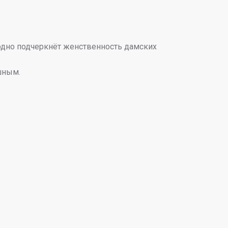
годно подчеркнёт женственность дамских
шным.