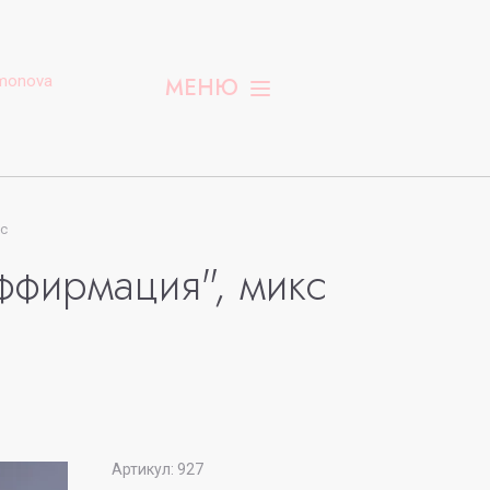
monova
МЕНЮ
кс
ффирмация", микс
Артикул:
927